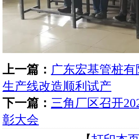
上一篇：
广东宏基管桩有
生产线改造顺利试产
下一篇：
三角厂区召开2
彰大会