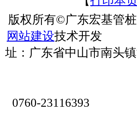
【
打印本
版权所有©广东宏基管
网站建设
技术
址：广东省中山市南头镇
0760-23116393