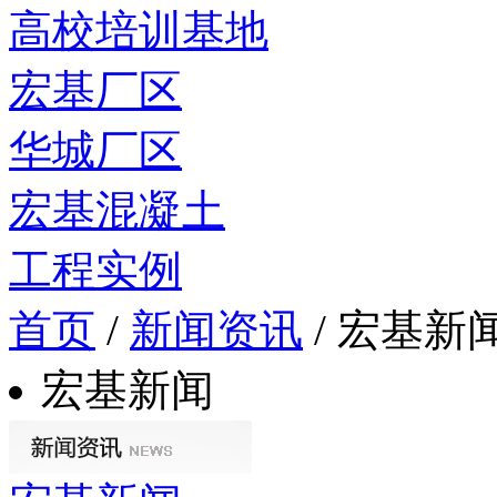
高校培训基地
宏基厂区
华城厂区
宏基混凝土
工程实例
首页
/
新闻资讯
/
宏基新
宏基新闻