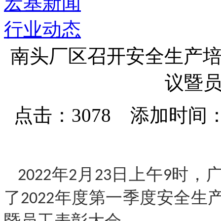
宏基新闻
行业动态
南头厂区召开安全生产培
议暨
点击：3078 添加时间：202
年
月
日上午
时，
2022
2
23
9
了
年度第一季度安全生
2022
暨员工表彰大会。